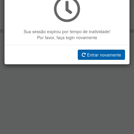
SEM ACESSO!
SISTEMA DE USO RESTRITO.
SO NECESSITE DE ACESSO VOCÊ PODE ABRIR UM SIG SOLICITAN
Sua sessão expirou por tempo de inatividade!
Por favor, faça login novamente
VOLTAR AO INÍCIO
ABRIR SIG
Entrar novamente