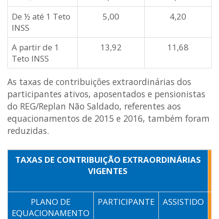
De ½ até 1 Teto
5,00
4,20
INSS
A partir de 1
13,92
11,68
Teto INSS
As taxas de contribuições extraordinárias dos
participantes ativos, aposentados e pensionistas
do REG/Replan Não Saldado, referentes aos
equacionamentos de 2015 e 2016, também foram
reduzidas.
TAXAS DE CONTRIBUIÇÃO EXTRAORDINÁRIAS
T
VIGENTES
PLANO DE
PARTICIPANTE
ASSISTIDO
P
EQUACIONAMENTO