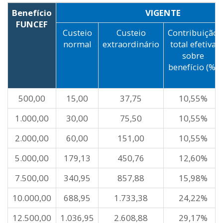
Benefício
VIGENTE
FUNCEF
Custeio
Custeio
Contribuição
normal
extraordinário
total efetiva
sobre
benefício (%)
500,00
15,00
37,75
10,55%
1.000,00
30,00
75,50
10,55%
2.000,00
60,00
151,00
10,55%
5.000,00
179,13
450,76
12,60%
7.500,00
340,95
857,88
15,98%
10.000,00
688,95
1.733,38
24,22%
12.500,00
1.036,95
2.608,88
29,17%