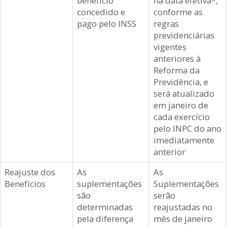
benefício
na data efetiva*,
concedido e
conforme as
pago pelo INSS
regras
previdenciárias
vigentes
anteriores à
Reforma da
Previdência, e
será atualizado
em janeiro de
cada exercício
pelo INPC do ano
imediatamente
anterior
Reajuste dos
As
As
Benefícios
suplementações
Suplementações
são
serão
determinadas
reajustadas no
pela diferença
mês de janeiro