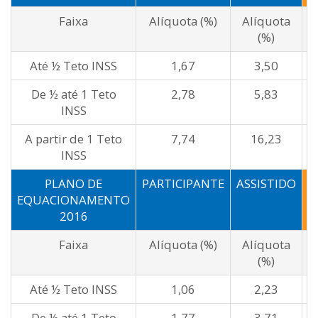
Faixa
Alíquota (%)
Alíquota
(%)
Até ½ Teto INSS
1,67
3,50
De ½ até 1 Teto
2,78
5,83
INSS
A partir de 1 Teto
7,74
16,23
INSS
PLANO DE
PARTICIPANTE
ASSISTIDO
P
EQUACIONAMENTO
2016
Faixa
Alíquota (%)
Alíquota
(%)
Até ½ Teto INSS
1,06
2,23
De ½ até 1 Teto
1,77
3,71