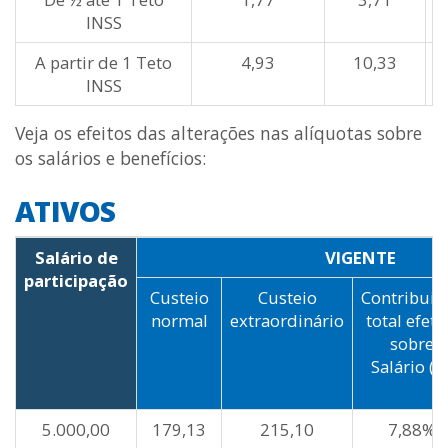
INSS
A partir de 1 Teto
4,93
10,33
INSS
Veja os efeitos das alterações nas alíquotas sobre
os salários e benefícios:
ATIVOS
Salário de
VIGENTE
participação
Custeio
Custeio
Contribuiç
normal
extraordinário
total efeti
sobre
Salário (%
5.000,00
179,13
215,10
7,88%