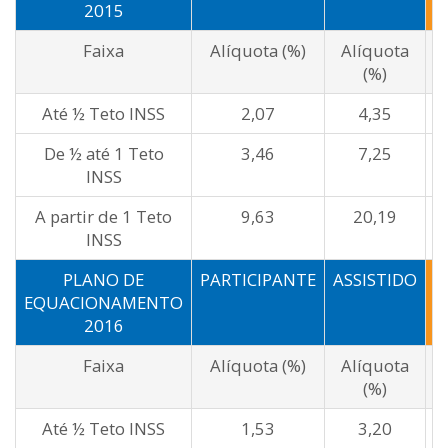
2015
Faixa
Alíquota (%)
Alíquota
(%)
Até ½ Teto INSS
2,07
4,35
De ½ até 1 Teto
3,46
7,25
INSS
A partir de 1 Teto
9,63
20,19
INSS
PLANO DE
PARTICIPANTE
ASSISTIDO
P
EQUACIONAMENTO
2016
Faixa
Alíquota (%)
Alíquota
(%)
Até ½ Teto INSS
1,53
3,20