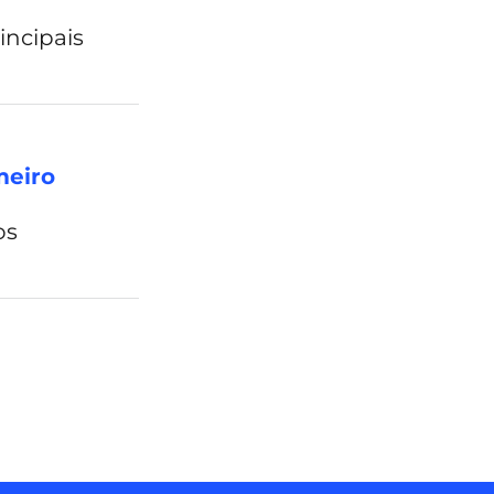
incipais
meiro
os