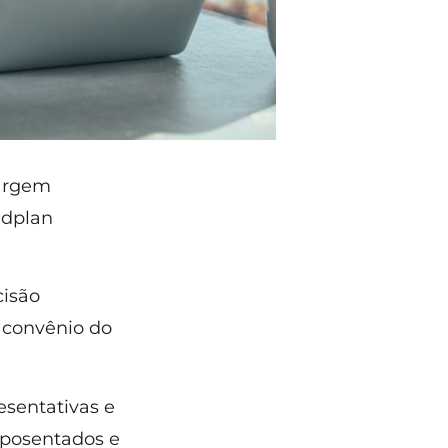
margem
edplan
cisão
o convênio do
esentativas e
aposentados e