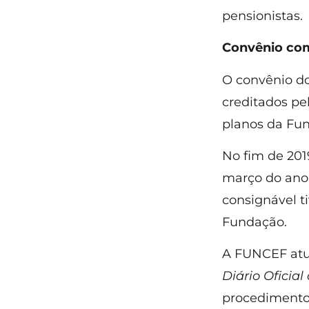
pensionistas.
Convênio co
O convênio do
creditados p
planos da Fu
No fim de 201
março do ano 
consignável t
Fundação.
A FUNCEF atuo
Diário Oficial
procedimentos