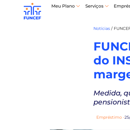
Meu Plano
Serviços
Empré
Notícias
/
FUNCEF 
FUNCE
do IN
marge
Medida, q
pensionist
Empréstimo -
25