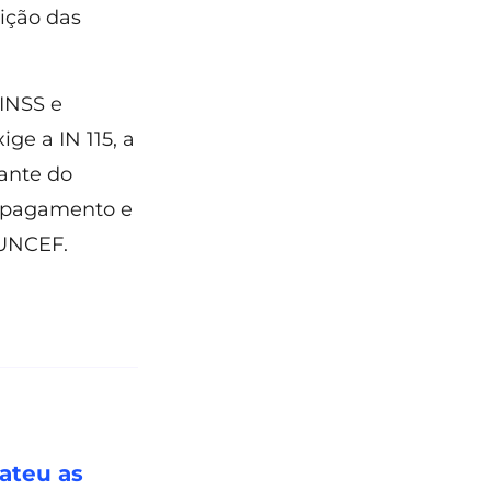
nição das
INSS e
ge a IN 115, a
iante do
e pagamento e
FUNCEF.
ateu as