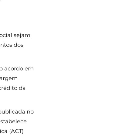
ocial sejam
ntos dos
 o acordo em
 margem
crédito da
publicada no
estabelece
ica (ACT)