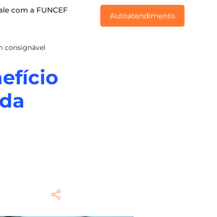
ale com a FUNCEF
Autoatendimento
m consignável
efício
 da