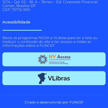
SCN – Qd. 02 – Bl. A – Térreo – Ed. Corporate Financial
Center, Brasília-DF
CEP: 70712-900
Acessibilidade
Baixe os programas NVDA e VLibras para ler a tela ou
traduzir o conteúdo do site e ter acesso a todas as
informações sobre a FUNCEF
Criado e desenvolvido por FUNCEF