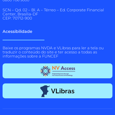
SCN – Qd. 02 – Bl. A – Térreo – Ed. Corporate Financial
Center, Brasília-DF
CEP: 70712-900
Acessibilidade
Baixe os programas NVDA e VLibras para ler a tela ou
traduzir o conteúdo do site e ter acesso a todas as
informações sobre a FUNCEF