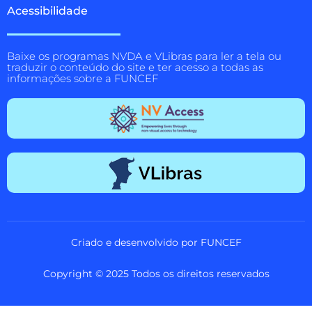
Acessibilidade
Baixe os programas NVDA e VLibras para ler a tela ou
traduzir o conteúdo do site e ter acesso a todas as
informações sobre a FUNCEF
Criado e desenvolvido por FUNCEF
Copyright © 2025 Todos os direitos reservados