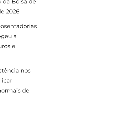
o da Bolsa de
de 2026.
posentadorias
egeu a
uros e
stência nos
licar
normais de