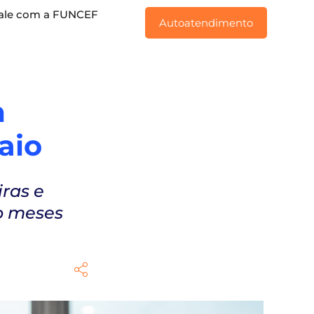
ale com a FUNCEF
Autoatendimento
m
aio
ras e
o meses