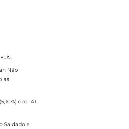
veis.
lan Não
o as
,10%) dos 141
o Saldado e