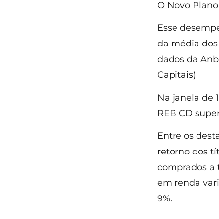
O Novo Plano
Esse desempen
da média dos 
dados da Anbi
Capitais).
Na janela de 
REB CD supera
Entre os dest
retorno dos tí
comprados a t
em renda variá
9%.