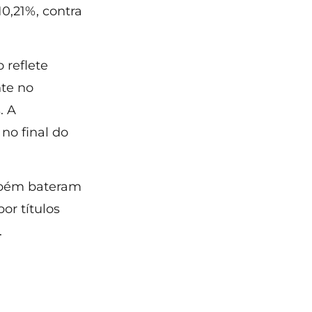
0,21%, contra
 reflete
nte no
. A
no final do
mbém bateram
or títulos
.