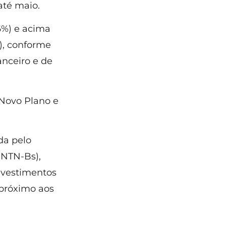
té maio.
6%) e acima
), conforme
nceiro e de
 Novo Plano e
da pelo
 (NTN-Bs),
investimentos
 próximo aos