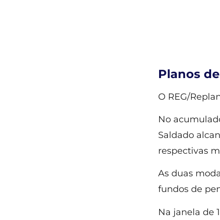
Planos de
O REG/Replan 
No acumulado
Saldado alcan
respectivas m
As duas moda
fundos de pen
Na janela de 