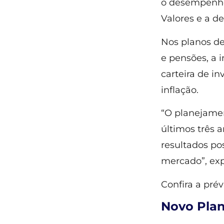
o desempenho 
Valores e a d
Nos planos de
e pensões, a 
carteira de in
inflação.
“O planejamen
últimos três 
resultados po
mercado”, exp
Confira a pré
Novo Pla