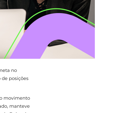
meta no
 de posições
, o movimento
sado, manteve