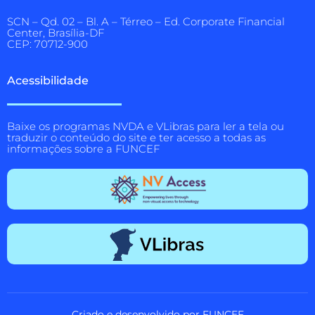
SCN – Qd. 02 – Bl. A – Térreo – Ed. Corporate Financial
Center, Brasília-DF
CEP: 70712-900
Acessibilidade
Baixe os programas NVDA e VLibras para ler a tela ou
traduzir o conteúdo do site e ter acesso a todas as
informações sobre a FUNCEF
Criado e desenvolvido por FUNCEF