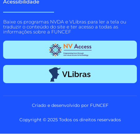
Acessibilidade
Baixe os programas NVDA e VLibras para ler a tela ou
traduzir o conteúdo do site e ter acesso a todas as
informações sobre a FUNCEF
Criado e desenvolvido por FUNCEF
Copyright © 2025 Todos os direitos reservados