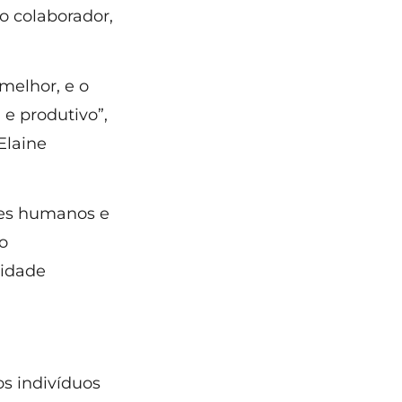
o colaborador,
melhor, e o
e produtivo”,
Elaine
res humanos e
o
nidade
os indivíduos