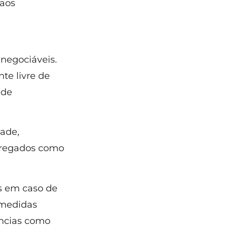
 aos
inegociáveis.
te livre de
 de
dade,
mpregados como
 em caso de
 medidas
ências como