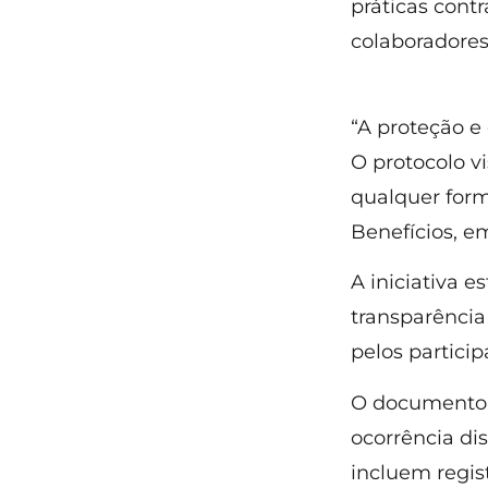
práticas cont
colaboradores
“A proteção e
O protocolo v
qualquer form
Benefícios, em
A iniciativa e
transparência
pelos partici
O documento 
ocorrência di
incluem regis