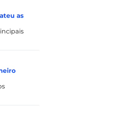
ateu as
incipais
meiro
os