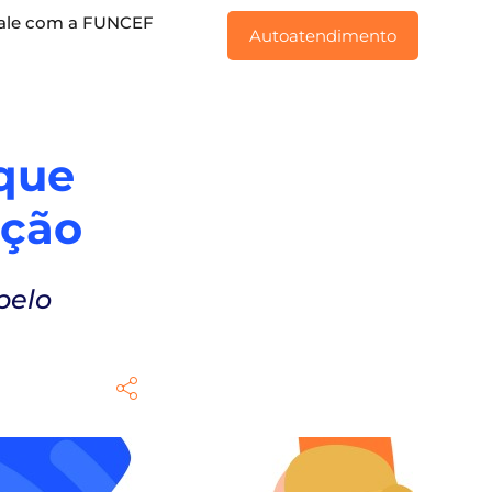
ale com a FUNCEF
Autoatendimento
que
eção
pelo