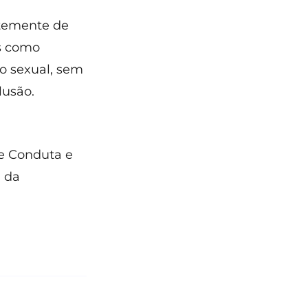
ntemente de
es como
ão sexual, sem
lusão.
de Conduta e
a da