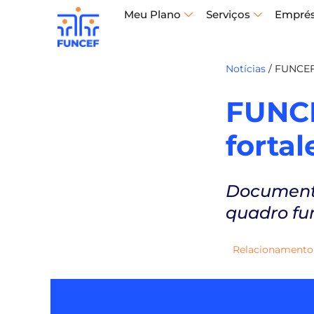
Meu Plano
Serviços
Empré
Notícias
/
FUNCEF 
FUNCE
forta
Documento
quadro fu
Relacionamento