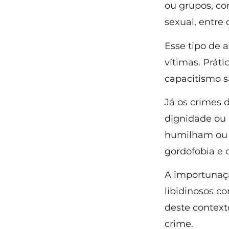
ou grupos, co
sexual, entre 
Esse tipo de a
vítimas. Práti
capacitismo s
Já os crimes 
dignidade ou 
humilham ou 
gordofobia e 
A importunaçã
libidinosos co
deste contexto
crime.