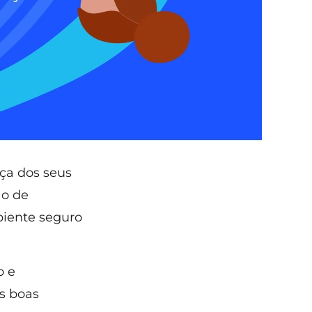
ça dos seus
ão de
iente seguro
o e
as boas