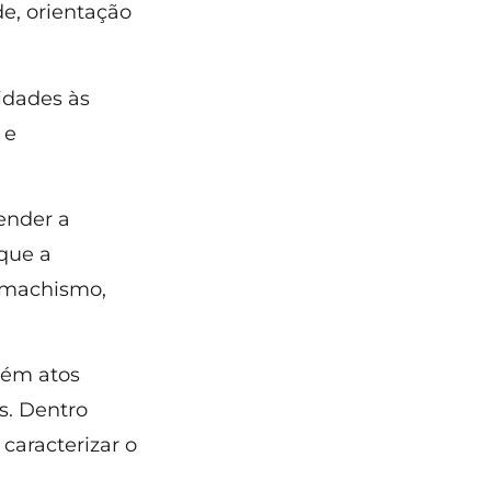
e, orientação
nidades às
 e
ender a
que a
 machismo,
uém atos
os. Dentro
caracterizar o