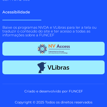
Acessibilidade
Baixe os programas NVDA e VLibras para ler a tela ou
traduzir o conteúdo do site e ter acesso a todas as
informações sobre a FUNCEF
Criado e desenvolvido por FUNCEF
Copyright © 2025 Todos os direitos reservados