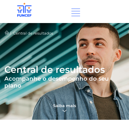
/
Central de resultados
Central de resultados
Acompanhe o desempenho do seu
plano
Saiba mais