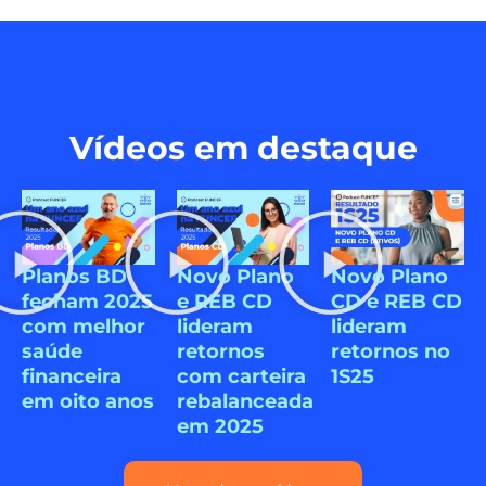
Vídeos em destaque
Planos BD
Novo Plano
Novo Plano
fecham 2025
e REB CD
CD e REB CD
com melhor
lideram
lideram
saúde
retornos
retornos no
financeira
com carteira
1S25
em oito anos
rebalanceada
em 2025