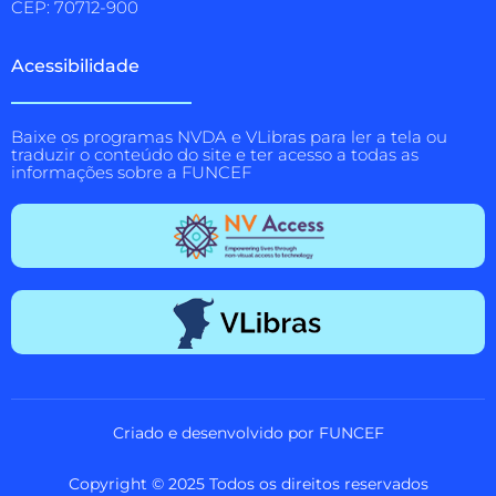
CEP: 70712-900
Acessibilidade
Baixe os programas NVDA e VLibras para ler a tela ou
traduzir o conteúdo do site e ter acesso a todas as
informações sobre a FUNCEF
Criado e desenvolvido por FUNCEF
Copyright © 2025 Todos os direitos reservados