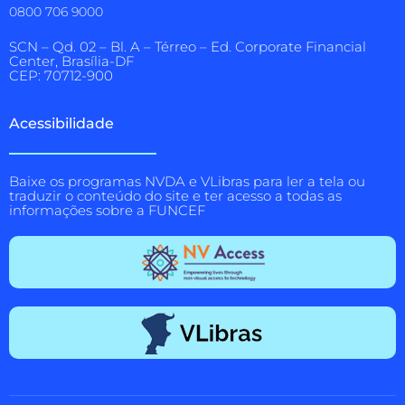
0800 706 9000
SCN – Qd. 02 – Bl. A – Térreo – Ed. Corporate Financial
Center, Brasília-DF
CEP: 70712-900
Acessibilidade
Baixe os programas NVDA e VLibras para ler a tela ou
traduzir o conteúdo do site e ter acesso a todas as
informações sobre a FUNCEF